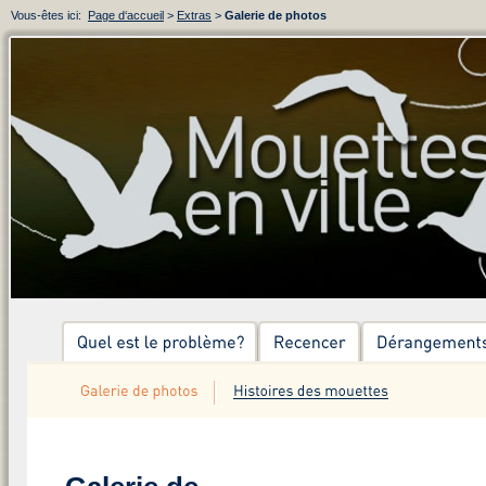
Vous-êtes ici:
Page d‘accueil
>
Extras
>
Galerie de photos