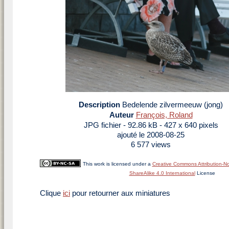
Description
Bedelende zilvermeeuw (jong)
Auteur
François, Roland
JPG fichier
- 92.86 kB
- 427 x 640 pixels
ajouté le 2008-08-25
6 577 views
This work is licensed under a
Creative Commons Attribution-N
ShareAlike 4.0 International
License
Clique
ici
pour retourner aux miniatures